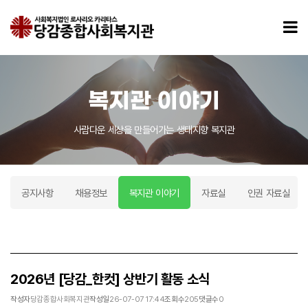
2026년 [당감_한컷] 상반기 활동 소식 > 복지관 이야기
모
복지관 이야기
사람다운 세상을 만들어가는 생태지향 복지관
공지사항
채용정보
복지관 이야기
자료실
인권 자료실
2026년 [당감_한컷] 상반기 활동 소식
작성자
당감종합사회복지관
작성일
26-07-07 17:44
조회수
205
댓글수
0