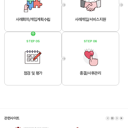
사례회의/개입계획수립
사례개입/서비스지원
STEP 05
STEP 06
점검 및 평가
종결/사후관리
관련사이트
이전 배너
배너 정지
다음 배
배너