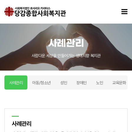
사례관리
모
사례관리
사람다운 세상을 만들어가는 생태지향 복지관
사례관리
아동/청소년
성인
장애인
노인
교육문화
사례관리