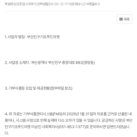
작성자
당감종합사회복지관
작성일
26-02-12 17:19
조회수
1,214
댓글수
0
목록
1. 사업자 명칭 : 부산진구기초푸드마켓
2. 사업장 소재지 : 부산광역시 부산진구 중앙대로 882(양정동)
3. 기부식품등 모집 및 제공현황(첨부파일 참조)
4. 위 자료는 기부식품관리시스템(FMS)의 2026년 1월 31일자 자료를 근거로 산출된 내
용이나, 시스템 사정으로 인해 실제와 다소 오차가 있을 수 있습니다. 궁금하신 사항은 부산
진구기초푸드마켓 이상진 사회복지사(051-853-1377)로 문의하시면 답변드리겠습니
다.