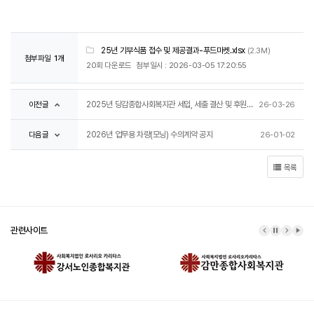
25년 기부식품 접수 및 제공결과-푸드마켓.xlsx
(2.3M)
첨부파일
1개
20회 다운로드
첨부일시 : 2026-03-05 17:20:55
이전글
2025년 당감종합사회복지관 세입, 세출 결산 및 후원금.품 수입 지출 공고
26-03-26
다음글
2026년 업무용 차량(모닝) 수의계약 공지
26-01-02
목록
관련사이트
이전 배너
배너 정지
다음 배
배너