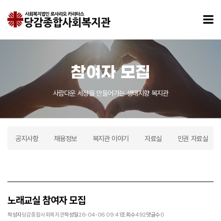
노래교실 참여자 모집 > 참여자 모집
모
참여자 모집
사람다운 세상을 만들어가는 생태지향 복지관
공지사항
채용정보
복지관 이야기
자료실
인권 자료실
노래교실 참여자 모집
작성자
당감종합사회복지관
작성일
26-04-06 09:41
조회수
492
댓글수
0