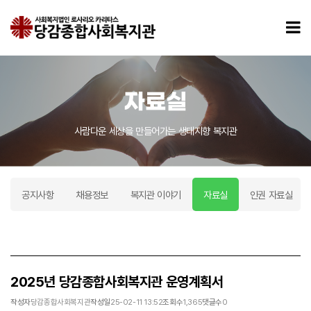
2025년 당감종합사회복지관 운영계획서 > 자료실
모
자료실
사람다운 세상을 만들어가는 생태지향 복지관
공지사항
채용정보
복지관 이야기
자료실
인권 자료실
2025년 당감종합사회복지관 운영계획서
작성자
당감종합사회복지관
작성일
25-02-11 13:52
조회수
1,365
댓글수
0