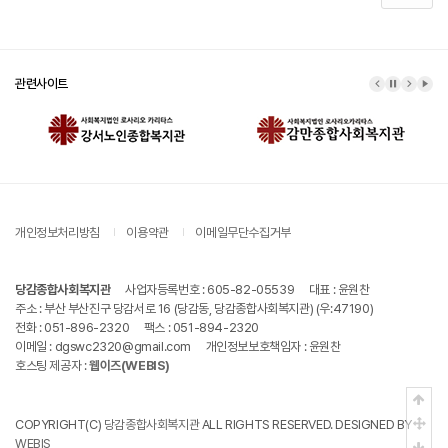
관련사이트
이전 배너
배너 정지
다음 배
배너
개인정보처리방침
이용약관
이메일무단수집거부
당감종합사회복지관
사업자등록번호 : 605-82-05539
대표 : 윤원찬
주소 : 부산 부산진구 당감서로 16 (당감동, 당감종합사회복지관) (우:47190)
전화 : 051-896-2320
팩스 : 051-894-2320
이메일 : dgswc2320@gmail.com
개인정보보호책임자 : 윤원찬
호스팅 제공자 :
웹이즈(WEBIS)
상단
중간
COPYRIGHT(C)
당감종합사회복지관
ALL RIGHTS RESERVED. DESIGNED BY
WEBIS
하단